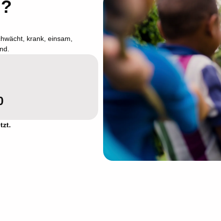
N?
chwächt, krank, einsam,
nd.
0
tzt.