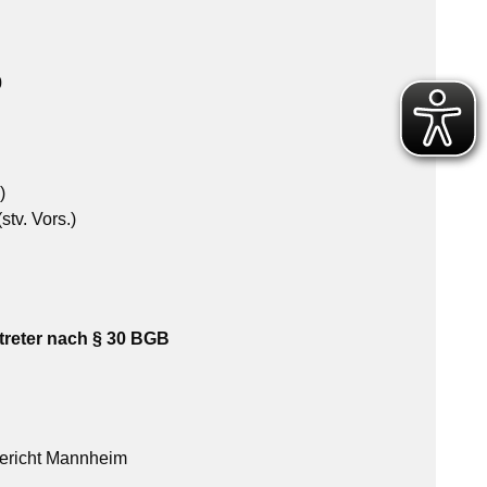
0
)
tv. Vors.)
treter nach § 30 BGB
gericht Mannheim