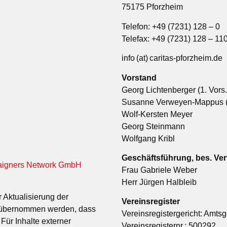
75175 Pforzheim
Telefon: +49 (7231) 128 – 0
Telefax: +49 (7231) 128 – 11
info (at) caritas-pforzheim.de
Vorstand
Georg Lichtenberger (1. Vors.
Susanne Verweyen-Mappus (s
Wolf-Kersten Meyer
Georg Steinmann
Wolfgang Kribl
Geschäftsführung, bes. Ver
igners Network GmbH
Frau Gabriele Weber
Herr Jürgen Halbleib
 Aktualisierung der
Vereinsregister
r übernommen werden, dass
Vereinsregistergericht: Amts
 Für Inhalte externer
Vereinsregisternr.: 500292